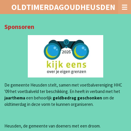
OLDTIMERDAGOUDHEUSDEN
Ga
direct
naar
de
Sponsoren
hoofdinhoud
De gemeente Heusden stelt, samen met voetbalvereniging HHC
'09 het voetbalveld ter beschikking. En heeft in verband met het
jaarthema
een behoorlijk
geldbedrag geschonken
om de
oldtimerdag in deze vorm te kunnen organiseren.
Heusden, de gemeente van doeners met een droom.