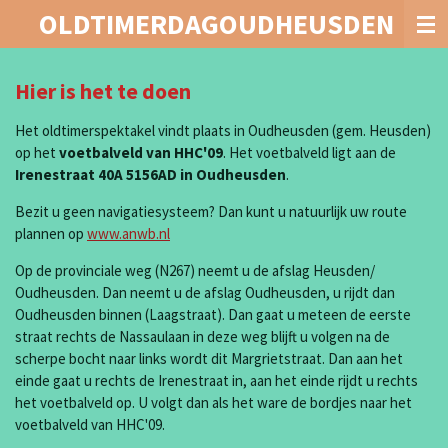
OLDTIMERDAGOUDHEUSDEN
Ga
direct
naar
de
Hier is het te doen
hoofdinhoud
Het oldtimerspektakel vindt plaats in Oudheusden (gem. Heusden)
op het
voetbalveld van HHC'09
. Het voetbalveld ligt aan de
Irenestraat 40A 5156AD in Oudheusden
.
Bezit u geen navigatiesysteem? Dan kunt u natuurlijk uw route
plannen op
www.anwb.nl
Op de provinciale weg (N267) neemt u de afslag Heusden/
Oudheusden. Dan neemt u de afslag Oudheusden, u rijdt dan
Oudheusden binnen (Laagstraat). Dan gaat u meteen de eerste
straat rechts de Nassaulaan in deze weg blijft u volgen na de
scherpe bocht naar links wordt dit Margrietstraat. Dan aan het
einde gaat u rechts de Irenestraat in, aan het einde rijdt u rechts
het voetbalveld op. U volgt dan als het ware de bordjes naar het
voetbalveld van HHC'09.